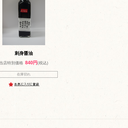
刺身醤油
840円
当店特別価格
(税込)
在庫切れ