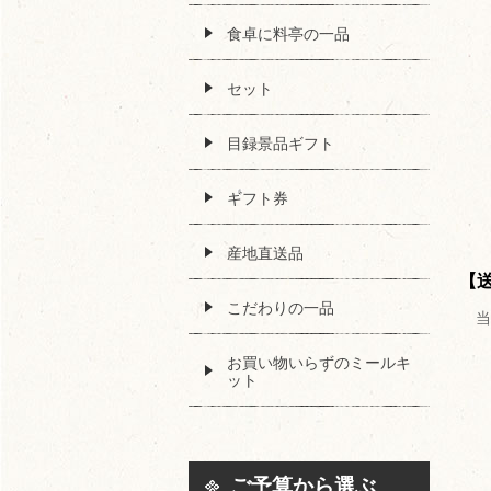
食卓に料亭の一品
セット
目録景品ギフト
ギフト券
産地直送品
【
こだわりの一品
お買い物いらずのミールキ
ット
ご予算から選ぶ