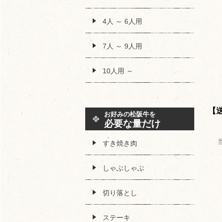
4人 ～ 6人用
7人 ～ 9人用
10人用 ～
【
お好みの松阪牛を
必要な量だけ
すき焼き肉
しゃぶしゃぶ
切り落とし
ステーキ