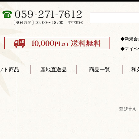
◆新規会
◆マイペ
フト商品
産地直送品
商品一覧
和
並び替え