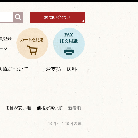
員登録
ージ
久庵について
お支払・送料
価格が安い順
価格が高い順
新着順
19 件中 1-19 件表示