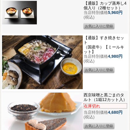
【通販】カップ蒸寿し4
個入り（2種セット）
当店特別価格
5,960円
(税込)
【通販】すき焼きセッ
ト
（国産牛）【ミールキ
ット】
当店特別価格
4,980円
(税込)
西京味噌と黒ごまのタ
ルト（1箱12カット入）
在庫切れ
当店特別価格
4,680円
(税込)