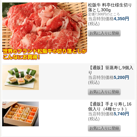
松阪牛 料亭仕様生切り
落とし300g
定価7,500円のところ
当店特別価格
4,350円
(税込)
【通販】笹蒸寿し9個入
り
当店特別価格
5,200円
(税込)
【通販】手まり寿し16
個入り（4種セット）
当店特別価格
5,740円
(税込)