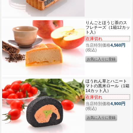
りんごとほうじ茶のス
フレチーズ（1箱12カッ
ト入）
在庫切れ
当店特別価格
4,560円
(税込)
ほうれん草とハニート
マトの黒米ロール（1箱
14カット入）
在庫切れ
当店特別価格
4,900円
(税込)