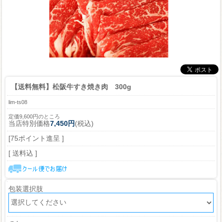
【送料無料】松阪牛すき焼き肉 300g
lim-ts08
定価9,600円のところ
当店特別価格
7,450円
(税込)
[75ポイント進呈 ]
[ 送料込 ]
包装選択肢